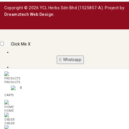
Copyright © 2026 YCL Herbs Sdn Bhd (1525857-A). Project by
Dreamztech
Web Design
.
Click Me
X
Whatsapp
Phone
PRODUCTS
0
CARTS
Email
HOME
ORDER