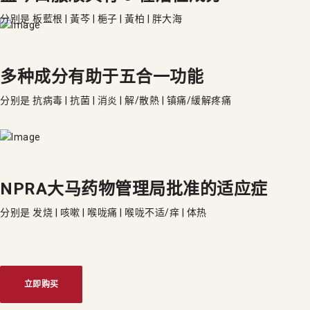
分别是 板藍根 | 黃芩 | 梔子 | 黃柏 | 胖大海
多种成分有助于五合一功能
分别是 抗病毒 | 抗菌 | 消炎 | 解/散熱 | 镇痛/緩解疼痛
NPRA大马药物管理局批准的适应症
分别是 发烧 | 咳嗽 | 喉咙痛 | 喉咙不适/痒 | 体热
立即购买