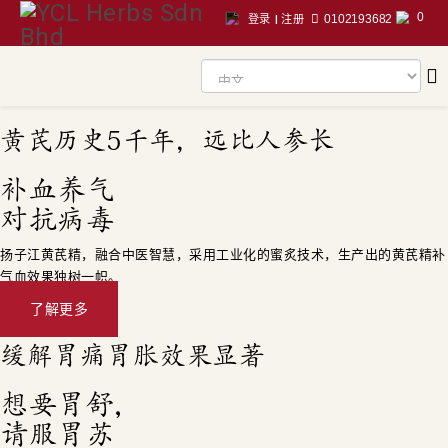
0
0102193682
登录
|
注册
黄芪历史5千年，远比人参长
补血养气
对抗病毒
扬子江黄芪精，融合中医智慧，采用工业化的蜜炙技术，生产出的黄芪精补
气血效果独树一帜。
了解更多
缓解胃痛胃胀效果显著
想要胃舒，
请服胃苏