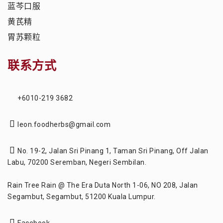
蓝芩口服
黄芪精
胃苏颗粒
联系方式
+6010-219 3682
leon.foodherbs@gmail.com
No. 19-2, Jalan Sri Pinang 1, Taman Sri Pinang, Off Jalan
Labu, 70200 Seremban, Negeri Sembilan.
Rain Tree Rain @ The Era Duta North 1-06, NO 208, Jalan
Segambut, Segambut, 51200 Kuala Lumpur.