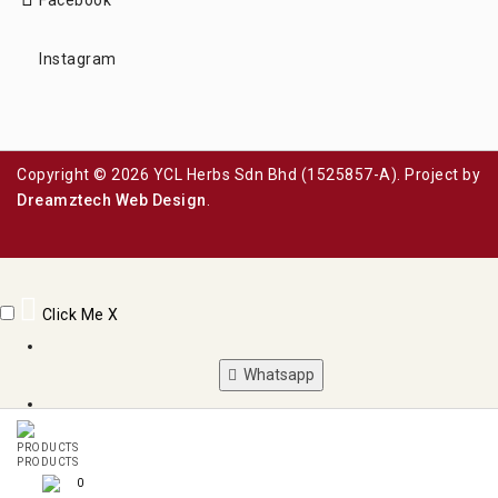
Facebook
Instagram
Copyright © 2026 YCL Herbs Sdn Bhd (1525857-A). Project by
Dreamztech
Web Design
.
Click Me
X
Whatsapp
Phone
PRODUCTS
0